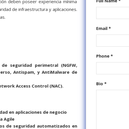
Full Name
*
ición deben poseer experiencia mínima
dad de infraestructura y aplicaciones.
as.
Email
*
Phone
*
s de seguridad perimetral (NGFW,
verso, Antispam, y AntiMalware de
Bio
*
etwork Access Control (NAC).
dad en aplicaciones de negocio
a Agile
teos de seguridad automatizados en