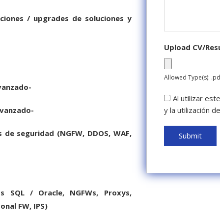
ciones / upgrades de soluciones y
Upload CV/Re
Allowed Type(s): .pd
avanzado-
Al utilizar es
avanzado-
y la utilización 
es de seguridad (NGFW, DDOS, WAF,
s SQL / Oracle, NGFWs, Proxys,
onal FW, IPS)