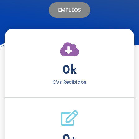
EMPLEOS
0
k
CVs Recibidos