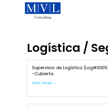
Skip
to
content
Logística / S
Supervisor de Logística (Log#0005
-Cubierta
More Details